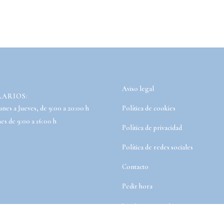
Aviso legal
ARIOS:
nes a Jueves, de 9:00 a 20:00 h
Política de cookies
es de 9:00 a 16:00 h
Política de privacidad
Política de redes sociales
Contacto
Pedir hora
[cookie_settings]