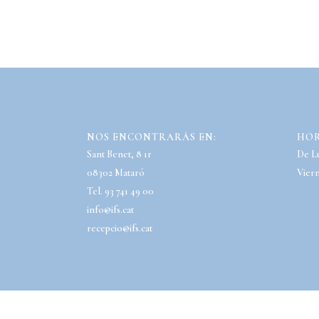
NOS ENCONTRARÁS EN:
HOR
Sant Benet, 8 1r
De Lu
08302 Mataró
Viern
Tel. 93 741 49 00
info@ifs.cat
recepcio@ifs.cat