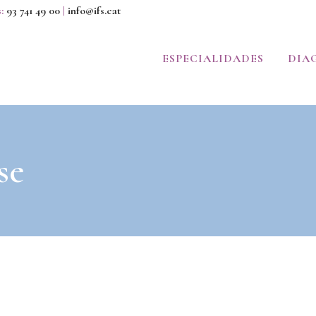
s:
93 741 49 00
|
info@ifs.cat
ESPECIALIDADES
DIA
se