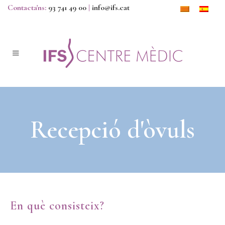
Contacta'ns:
93 741 49 00
|
info@ifs.cat
Recepció d'òvuls
En què consisteix?