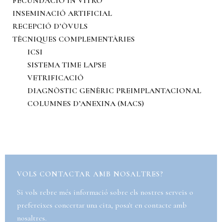
FECUNDACIÓ IN VITRO
INSEMINACIÓ ARTIFICIAL
RECEPCIÓ D’ÒVULS
TÈCNIQUES COMPLEMENTÀRIES
ICSI
SISTEMA TIME LAPSE
VETRIFICACIÓ
DIAGNÒSTIC GENÈRIC PREIMPLANTACIONAL
COLUMNES D’ANEXINA (MACS)
VOLS CONTACTAR AMB NOSALTRES?
Si vols rebre més informació sobre els nostres serveis o
prefereixes concertar una cita, posa't en contacte amb
nosaltres.