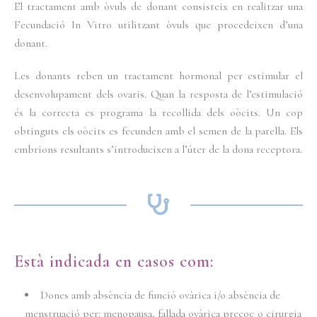
El tractament amb òvuls de donant consisteix en realitzar una
Fecundació In Vitro utilitzant òvuls que procedeixen d’una
donant.
Les donants reben un tractament hormonal per estimular el
desenvolupament dels ovaris. Quan la resposta de l’estimulació
és la correcta es programa la recollida dels oòcits. Un cop
obtinguts els oòcits es fecunden amb el semen de la parella. Els
embrions resultants s’introdueixen a l’úter de la dona receptora.
Està indicada en casos com:
Dones amb absència de funció ovàrica i/o absència de
menstruació per: menopausa, fallada ovàrica precoç o cirurgia